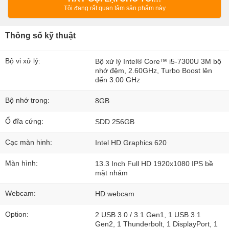
Tôi đang rất quan tâm sản phẩm này
Thông số kỹ thuật
Bộ vi xử lý:
Bộ xử lý Intel® Core™ i5-7300U 3M bộ
nhớ đệm, 2.60GHz, Turbo Boost lên
đến 3.00 GHz
Bộ nhớ trong:
8GB
Ổ đĩa cứng:
SDD 256GB
Cạc màn hinh:
Intel HD Graphics 620
Màn hình:
13.3 Inch Full HD 1920x1080 IPS bề
mặt nhám
Webcam:
HD webcam
Option:
2 USB 3.0 / 3.1 Gen1, 1 USB 3.1
Gen2, 1 Thunderbolt, 1 DisplayPort, 1