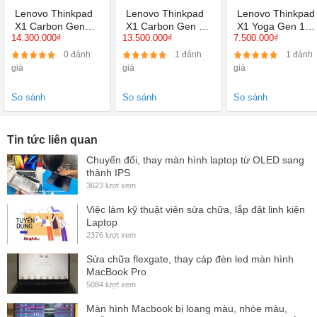
Lenovo Thinkpad
Lenovo Thinkpad
Lenovo Thinkpad
X1 Carbon Gen4
X1 Carbon Gen 6
X1 Yoga Gen 1
14.300.000₫
13.500.000₫
7.500.000₫
Core i7 6600U,
Core i7 8650U,
Core i5 6200U,
Ram 8GB, SSD
Ram 8GB, SSD
Ram 8GB, SSD
0 đánh
1 đánh
1 đánh
256GB, 14 inch
256GB, 14 inch
256GB, 14 FHD
giá
giá
giá
FHD, HD 520
FHD, UHD
Cảm ứng xoay
Graphics 620
gập 360, HD 520
So sánh
So sánh
So sánh
Tin tức liên quan
Chuyển đổi, thay màn hình laptop từ OLED sang
thành IPS
3623 lượt xem
Việc làm kỹ thuật viên sửa chữa, lắp đặt linh kiện
Laptop
2376 lượt xem
Sửa chữa flexgate, thay cáp đèn led màn hình
MacBook Pro
5084 lượt xem
Màn hình Macbook bị loang màu, nhòe màu,