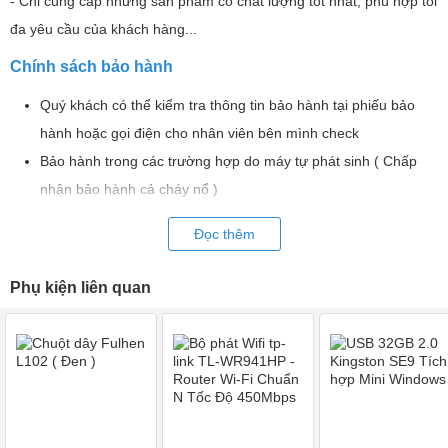
- Chỉ cung cấp những sản phẩm có chất lượng tốt nhất, phù hợp tối
đa yêu cầu của khách hàng...
Chính sách bảo hành
Quý khách có thể kiểm tra thông tin bảo hành tại phiếu bảo
hành hoặc gọi điện cho nhân viên bên mình check
Bảo hành trong các trường hợp do máy tự phát sinh ( Chấp
nhận bảo hành cả cháy nổ )
KHÔNG bảo hành nếu lỗi là do người dùng như rơi vỡ, móp
Đọc thêm
méo, nước, hơi ẩm, côn trùng ,chất lỏng trong máy.
QUÝ KHÁCH VUI LÒNG KIỂM TRA SẢN PHẨM TRƯỚC KHI
Phụ kiện liên quan
NHẬN ĐỂ TRÁNH RỦI DO. Trong quá trình nhận máy nếu quý
khách có thắc mắc vui lòng liên hệ qua số Hotline
0855.96.9996
:
Zalo, Facebook