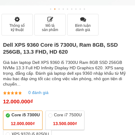
Thông số
Mô tả
Bình luận
kỹ thuật
sản phẩm
đánh giá
Dell XPS 9360 Core i5 7300U, Ram 8GB, SSD
256GB, 13.3 FHD, HD 620
Giá bán laptop Dell XPS 9360 i5 7300U Ram 8GB SSD 256GB
NVMe 13.3 Full HD Infinity Display HD Graphics 620. XPS sang
trọng, đẳng cấp. Đánh giá laptop dell xps 9360 nhập khẩu từ Mỹ
màu bạc đáp ứng tốt các công việc văn phòng, nhỏ gọn tiện di
chuyển...
0 đánh giá
12.000.000₫
Core i5 7300U
Core i7 7500U
12.000.000₫
13.500.000₫
XPS 9370 i5 8250U