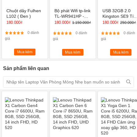
Chuột dây Fulhen
Bộ phát Wifi tp-link
USB 32GB 2.0
L102 ( Đen )
TL-WR941HP -
Kingston SE9 Tíc
Router Wi-Fi
hợp Mini Window
180.000₫
180.000₫
180.000₫
1.150.000₫
250.000₫
Chuẩn N Tốc Độ
450Mbps
0 đánh
0 đánh
0 đánh
giá
giá
giá
Mua kèm
Mua kèm
Mua kèm
Sản phẩm liên quan