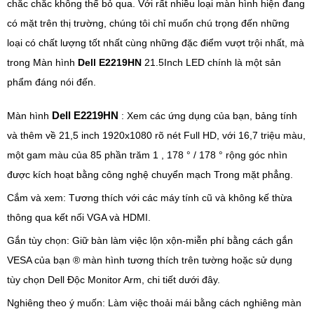
chắc chắc không thể bỏ qua. Với rất nhiều loại màn hình hiện đang
có mặt trên thị trường, chúng tôi chỉ muốn chú trọng đến những
loại có chất lượng tốt nhất cùng những đặc điểm vượt trội nhất, mà
trong Màn hình
Dell E2219HN
21.5Inch LED chính là một sản
phẩm đáng nói đến.
Dell E2219HN
Màn hình
: Xem các ứng dụng của bạn, bảng tính
và thêm về 21,5 inch 1920x1080 rõ nét Full HD, với 16,7 triệu màu,
một gam màu của 85 phần trăm 1 , 178 ° / 178 ° rộng góc nhìn
được kích hoạt bằng công nghệ chuyển mạch Trong mặt phẳng.
Cắm và xem: Tương thích với các máy tính cũ và không kế thừa
thông qua kết nối VGA và HDMI.
Gắn tùy chọn: Giữ bàn làm việc lộn xộn-miễn phí bằng cách gắn
VESA của bạn ® màn hình tương thích trên tường hoặc sử dụng
tùy chọn Dell Độc Monitor Arm, chi tiết dưới đây.
Nghiêng theo ý muốn: Làm việc thoải mái bằng cách nghiêng màn