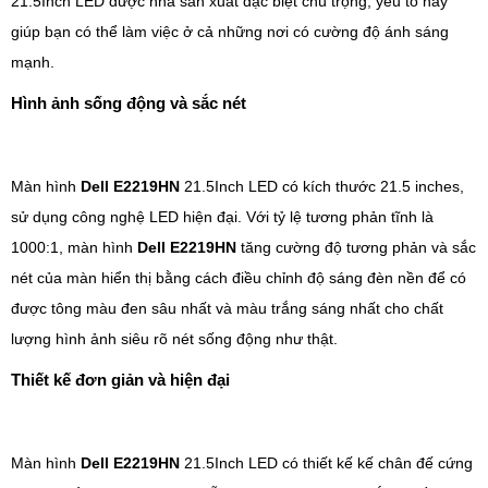
21.5Inch LED được nhà sản xuất đặc biệt chú trọng, yếu tố này
giúp bạn có thể làm việc ở cả những nơi có cường độ ánh sáng
mạnh.
Hình ảnh sống động và sắc nét
Màn hình
Dell E2219HN
21.5Inch LED có kích thước 21.5 inches,
sử dụng công nghệ LED hiện đại. Với tỷ lệ tương phản tĩnh là
1000:1, màn hình
Dell E2219HN
tăng cường độ tương phản và sắc
nét của màn hiển thị bằng cách điều chỉnh độ sáng đèn nền để có
được tông màu đen sâu nhất và màu trắng sáng nhất cho chất
lượng hình ảnh siêu rõ nét sống động như thật.
Thiết kế đơn giản và hiện đại
Màn hình
Dell E2219HN
21.5Inch LED có thiết kế kế chân đế cứng