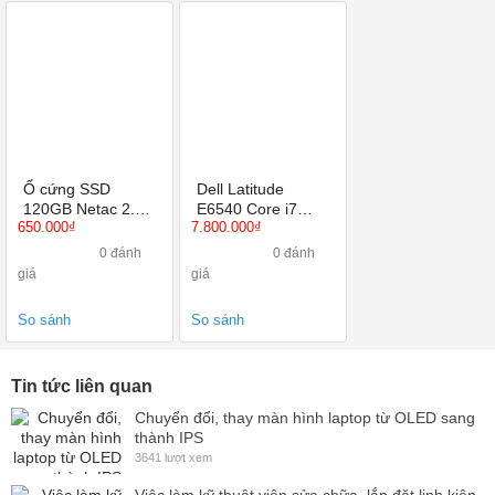
Ổ cứng SSD
Dell Latitude
120GB Netac 2.5-
E6540 Core i7
650.000₫
7.800.000₫
Inch SATA III
4600M, Ram 4GB,
SSD 120GB, 15.6
0 đánh
0 đánh
Inch, HD Graphics
giá
giá
4600
So sánh
So sánh
Tin tức liên quan
Chuyển đổi, thay màn hình laptop từ OLED sang
thành IPS
3641 lượt xem