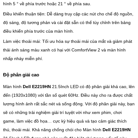
hình 5 ° về phía trước hoặc 21 ° về phía sau.
Điều khiển thuận tiện: Dễ dàng truy cập các nút cho chế độ nguồn,
độ sáng, độ tương phản và cài đặt sẵn có thể tùy chỉnh trên bảng
điều khiển phía trước của màn hình.
Làm việc thoải mái: Tối ưu hóa sự thoải mái của mắt và giảm phát
thải ánh sáng màu xanh có hại với ComfortView 2 và màn hình
nhấp nháy miễn phí.
Độ phân giải cao
Màn hình
Dell E2219HN
21.5Inch LED có độ phân giải khá cao, lên
đến (1920x1080) với tần số quét 60Hz. Điều này cho ra được chất
lượng hình ảnh rất sắc nét và sống động. Với độ phân giải này, bạn
sẽ có những trải nghiệm giải trí tuyệt vời như xem phim, chơi
game, làm việc đồ họa… cực kỳ hiệu quả và tạo cảm giác thích
thú, thoải mái. Khả năng chống chói cho Màn hình
Dell E2219HN