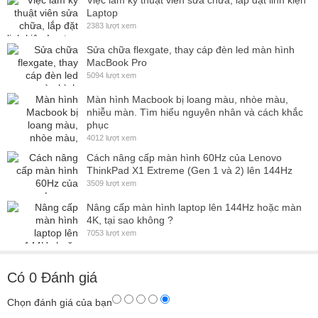
Việc làm kỹ thuật viên sửa chữa, lắp đặt linh kiện
Laptop
2383 lượt xem
Sửa chữa flexgate, thay cáp đèn led màn hình
MacBook Pro
5094 lượt xem
Màn hình Macbook bị loang màu, nhòe màu,
nhiễu màn. Tìm hiểu nguyên nhân và cách khắc
phục
4012 lượt xem
Cách nâng cấp màn hình 60Hz của Lenovo
ThinkPad X1 Extreme (Gen 1 và 2) lên 144Hz
3509 lượt xem
Nâng cấp màn hình laptop lên 144Hz hoặc màn
4K, tại sao không ?
7053 lượt xem
Có
0
Đánh giá
Chọn đánh giá của bạn