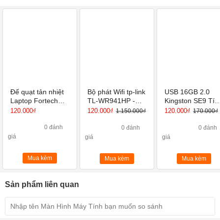
Đế quạt tản nhiệt
Bộ phát Wifi tp-link
USB 16GB 2.0
Laptop Fortech
TL-WR941HP -
Kingston SE9 Tíc
F116
Router Wi-Fi
hợp Mini Window
120.000₫
120.000₫
120.000₫
1.150.000₫
170.000₫
Chuẩn N Tốc Độ
450Mbps
0 đánh
0 đánh
0 đánh
giá
giá
giá
Mua kèm
Mua kèm
Mua kèm
Sản phẩm liên quan