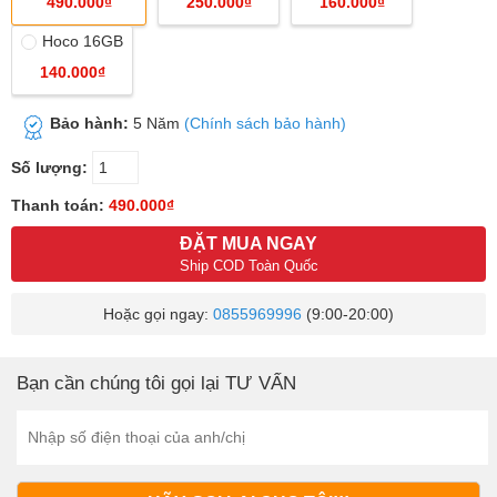
490.000₫
250.000₫
160.000₫
Hoco 16GB
140.000₫
Bảo hành:
5 Năm
(Chính sách bảo hành)
Số lượng:
Thanh toán:
490.000₫
ĐẶT MUA NGAY
Ship COD Toàn Quốc
Hoặc gọi ngay:
0855969996
(9:00-20:00)
Bạn cần chúng tôi gọi lại TƯ VẤN