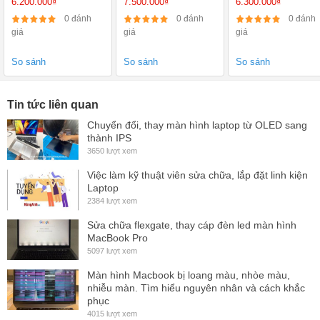
6.200.000₫
7.500.000₫
6.300.000₫
4300M, 4GB, SSD
5300U/ 4GB/ SSD
Ram 4GB, HDD
120GB, 14 inch
120GB/ VGA
500GB, 15.6 inch
0 đánh
0 đánh
0 đánh
HD, HD Graphics
Onboard/ 14 inch
VGA On
giá
giá
giá
4600
So sánh
So sánh
So sánh
Tin tức liên quan
Chuyển đổi, thay màn hình laptop từ OLED sang
thành IPS
3650 lượt xem
Việc làm kỹ thuật viên sửa chữa, lắp đặt linh kiện
Laptop
2384 lượt xem
Sửa chữa flexgate, thay cáp đèn led màn hình
MacBook Pro
5097 lượt xem
Màn hình Macbook bị loang màu, nhòe màu,
nhiễu màn. Tìm hiểu nguyên nhân và cách khắc
Đặc điểm nổi bật của Thẻ nhớ HOCO Micro SD 128G Class 10
phục
Giới thiệu sản phẩm Thẻ nhớ micro SD Hoco 128GB ( Vàng )
4015 lượt xem