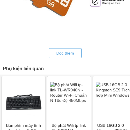
Đọc thêm
Đặc điểm nổi bật của Thẻ nhớ HOCO Micro SD 128G Class
10
Phụ kiện liên quan
Micro SD Hoco
Thẻ nhớ
có dung lượng lên đến 128GB, mang
đến cho người dùng không gian để lưu trữ tài liệu, hình ảnh và
game.
Đồng thời, thẻ nhớ ngoài này còn góp phần giải phóng bộ nhớ
cho máy, để máy nâng cao hiệu suất làm việc, trải nghiệm hấp
Bàn phím máy tính
Bộ phát Wifi tp-link
USB 16GB 2.0
dẫn hơn.