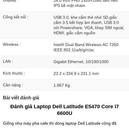
Display :
14.0 inch FHD 1920×1080 tấm nền
IPS bề mặt nhám
Cổng kết nối :
USB 3.0, khe cắm thẻ nhớ SD,giắc
cắm 3.5 kết hợp âm thanh, USB 3.0
với Powershare, VGA, khay SIM ngoài,
HDMI, giắc cắm nguồn
Wireless :
Intel® Dual Band Wireless-AC 7260.
IEEE 802.11a/b/g/n/ac
LAN :
Gigabit Ethernet, 10/100/1000
Kích thước :
23.2 x 334.9 x 231.1 mm
Cân nặng :
1.867 Kg
Bài viết đánh giá
Đánh giá Laptop Dell Latitude E5470 Core i7
6600U
Giống như máy pha cafe thì dòng laptop Dell Latitude cũng đã