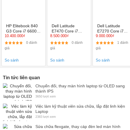
HP Elitebook 840
Dell Latitude
Dell Latitude
G3 Core i7 6600U,
E7470 Core i7
E7270 Core i7
10.400.000₫
8.500.000₫
9.000.000₫
8GB, 256GB, 14.0
6600U/ 8GB/
6600U, Ram 8GB
Full HD, Card on
256GB/ 14 Inch/
SSD 256GB, 12.5
0 đánh
0 đánh
1 đánh
HD Graphics 520
Inch, HD Graphic
giá
giá
giá
520
So sánh
So sánh
So sánh
Tin tức liên quan
Chuyển đổi, thay màn hình laptop từ OLED sang
thành IPS
3650 lượt xem
Việc làm kỹ thuật viên sửa chữa, lắp đặt linh kiện
Laptop
2383 lượt xem
Sửa chữa flexgate, thay cáp đèn led màn hình