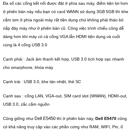
Đa số các cổng kết nối được đặt ở phía sau máy, điểm tiện lợi hơn
ở phiên bản này nếu bạn có card WANN sử dụng 3GB 5GB thì khe
cắm sim ở phía ngoài máy rất tiện dụng chứ không phải tháo bỏ
nắp đáy máy như ở phiên bản cũ. Công việc trình chiếu cũng dễ
dàng hơn khi máy có cả cổng VGA lẫn HDMI tiện dụng.và cuối
cùng là 4 cổng USB 3.0
Cạnh phải : Jack âm thanh kết hợp, USB 3.0 tích hợp sạc nhanh
cho smarphone, khóa máy
Cạnh trái : USB 3.0, khe tản nhiệt, thẻ SC
Cạnh sau : cổng LAN, VGA-out, SIM card slot (WWAN), HDMI-out,
USB 3.0, zắc cắm nguồn
Dell E5450
Cũng giống như
thì ở phiên bản này,
Dell E5470
cũng
có khả năng truy cập vào các phần cứng như RAM, WIFI, Pin, ổ