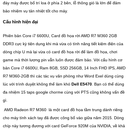
đáy máy được bố trí loa ở phía 2 bên, lỗ thông gió là lớn để đảm
bảo nhiệm vụ tản nhiệt tốt cho máy.
Cấu hình hiện đại
Phiên bản Core i7 6600U, Card đồ họa rời AMD R7 M360 2GB
DDR3 cực kỳ tiện dụng khi mà vừa có tính năng tiết kiệm điện của
dòng chíp U mà lại vừa có card đồ họa rời để làm đồ họa, chơi
game mà thời lượng pin vẫn luôn được đảm bảo. Với cấu hình cơ
bản Core i7 6600U, Ram 8GB, SSD 256GB, 14 Inch FHD IPS, AMD
R7 M360-2GB thì các tác vụ văn phòng như Word Exel dùng cùng
lúc với trình duyệt không thể làm khó
Dell E5470
. Bạn có thể dùng
đa nhiệm 15 taps google chorme cùng với PTS cũng không vấn đề
gì.
AMD Radeon R7 M360 là một card đồ họa tầm trung dành riêng
cho máy tính xách tay đã được công bố vào giữa năm 2015. Dòng
chíp này tương đương với card GeForce 920M của NVIDIA, về khả