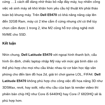
cứng ....1 cách dễ dàng nhờ tháo bỏ nắp đáy máy, tuy nhiên công
việc vệ sinh máy sẽ khó khăn hơn yêu cầu kỹ thuật khi phải tháo
toàn bộ khung máy. Trên
Dell E5470
có khả năng nâng cáp lên
đến 32GB Ram, máy có 2 khe cắm ổ cứng nhưng chỉ có thể tùy
chọn cắm được 1 trong 2, khe M2 cũng hỗ trợ công nghệ mới
NVME cho SSD.
Kết luận
Nhìn chung,
Dell Latitude E5470
với ngoại hình thanh lịch, cấu
hình ổn định, chiếc laptop nhập Mỹ này với mức giá bình dân có
thể phù hợp cho mọi nhu cầu khác nhau từ cơ bản học tập văn
phòng cho đến làm đồ họa 2d, giải trí chơi game LOL, FIFA4.
Dell
Latitude E5470
không phù hợp cho công việc đồ họa năng 3D như
3DSMax, revit, hay solit, nếu nhu cầu của bạn là render video thì
phiên bản chíp HQ như Core i5 6440HQ hay Core i7 6820HQ sẽ là
phù hợp hơn.