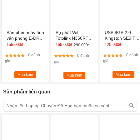
Bàn phím máy tính
Bộ phát Wifi
USB 8GB 2.0
văn phòng E-DRA
Totolink N350RT-
Kingston SE9 Tíc
EK501
Router Wi-Fi
hợp Mini Window
155.000₫
155.000₫
120.000₫
290.000₫
chuẩn N 300Mbps
0 đánh
0 đánh
0 đánh
giá
giá
giá
Mua kèm
Mua kèm
Mua kèm
Sản phẩm liên quan