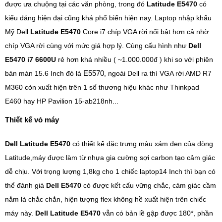
được ưa chuộng tại các văn phòng, trong đó
Latitude E5470
có
kiểu dáng hiện đại cũng khá phổ biến hiện nay. Laptop nhập khẩu
Mỹ Dell
Latitude E5470
Core i7 chíp VGA rời nổi bật hơn cả nhờ
chíp VGA rời cùng với mức giá hợp lý. Cùng cấu hình như
Dell
E5470 i7 6600U
rẻ hơn khá nhiều ( ~1.000.000đ ) khi so với phiên
E5570
bản màn 15.6 Inch đó là
, ngoài Dell ra thì VGA rời AMD R7
M360 còn xuất hiện trên 1 số thương hiệu khác như Thinkpad
E460 hay HP Pavilion 15-ab218nh...
Thiết kế vỏ máy
Dell Latitude E5470
có thiết kế đặc trưng màu xám đen của dòng
Latitude,máy được làm từ nhựa gia cường sợi carbon tạo cảm giác
dễ chịu. Với trọng lượng 1,8kg cho 1 chiếc laptop14 Inch thì bạn có
thể đánh giá
Dell E5470
có được kết cấu vững chắc, cảm giác cầm
nắm là chắc chắn, hiện tượng flex không hề xuất hiện trên chiếc
máy này.
Dell Latitude E5470
vẫn có bản lề gập được 180*, phần