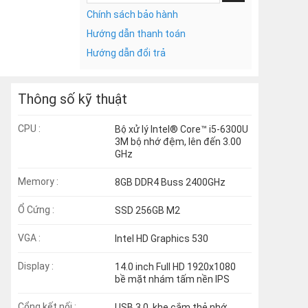
Chính sách bảo hành
Hướng dẫn thanh toán
Hướng dẫn đổi trả
Thông số kỹ thuật
CPU :
Bộ xử lý Intel® Core™ i5-6300U
3M bộ nhớ đệm, lên đến 3.00
GHz
Memory :
8GB DDR4 Buss 2400GHz
Ổ Cứng :
SSD 256GB M2
VGA :
Intel HD Graphics 530
Display :
14.0 inch Full HD 1920x1080
bề mặt nhám tấm nền IPS
Cổng kết nối :
USB 3.0, khe cắm thẻ nhớ