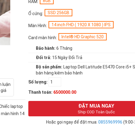
8GB
RAM:
SSD 256GB
Ổ cứng:
14 inch FHD ( 1920 X 1080 ) IPS
Màn Hình:
Intel® HD Graphic 520
Card màn hình:
Bảo hành:
6 Tháng
Đổi trả:
15 Ngày Đổi Trả
Bộ sản phẩm:
Laptop Dell Latitude E5470 Core i5+ 
bán hàng kiêm bảo hành
Số lượng:
h luận
 giá
Thanh toán:
6500000.00
ĐẶT MUA NGAY
 Chiếc laptop
Ship COD Toàn Quốc
ó màn hình 14
Hoặc gọi ngay để đặt mua:
0855969996
(9:00-