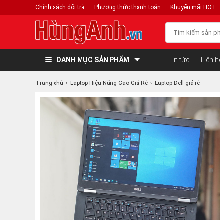
Chính sách đổi trả
Phương thức thanh toán
Khuyến mãi HOT
DANH MỤC SẢN PHẨM
Tin tức
Liên h
Trang chủ
Laptop Hiệu Năng Cao Giá Rẻ
Laptop Dell giá rẻ