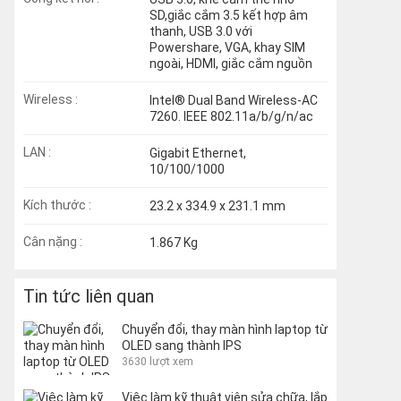
SD,giắc cắm 3.5 kết hợp âm
thanh, USB 3.0 với
Powershare, VGA, khay SIM
ngoài, HDMI, giắc cắm nguồn
Wireless :
Intel® Dual Band Wireless-AC
7260. IEEE 802.11a/b/g/n/ac
LAN :
Gigabit Ethernet,
10/100/1000
Kích thước :
23.2 x 334.9 x 231.1 mm
Cân nặng :
1.867 Kg
Tin tức liên quan
Chuyển đổi, thay màn hình laptop từ
OLED sang thành IPS
3630 lượt xem
Việc làm kỹ thuật viên sửa chữa, lắp