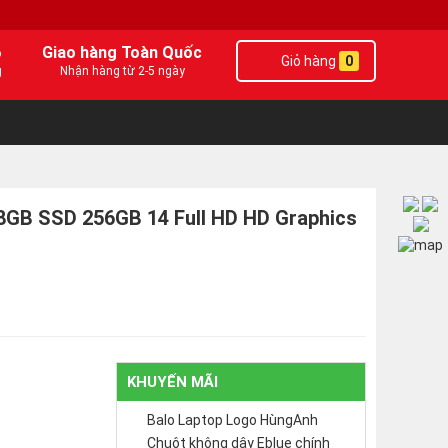
6
Giao hàng Toàn Quốc
Giỏ hàng
0
g
Nhận hàng từ 2-5 ngày
 8GB SSD 256GB 14 Full HD HD Graphics
KHUYẾN MÃI
Balo Laptop Logo HùngAnh
Chuột không dây Eblue chính