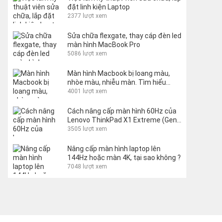
đặt linh kiện Laptop
2377 lượt xem
Sửa chữa flexgate, thay cáp đèn led
màn hình MacBook Pro
5086 lượt xem
Màn hình Macbook bị loang màu,
nhòe màu, nhiễu màn. Tìm hiểu
nguyên nhân và cách khắc phục
4001 lượt xem
Cách nâng cấp màn hình 60Hz của
Lenovo ThinkPad X1 Extreme (Gen
1 và 2) lên 144Hz
3505 lượt xem
Nâng cấp màn hình laptop lên
144Hz hoặc màn 4K, tại sao không ?
7048 lượt xem