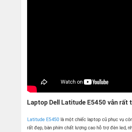
Laptop Dell Latitude E5450 vẫn rất 
Latitude E5450
là một chiếc laptop cũ phục vụ côn
rất đẹp, bàn phím chất lượng cao hỗ trợ đèn led, nh