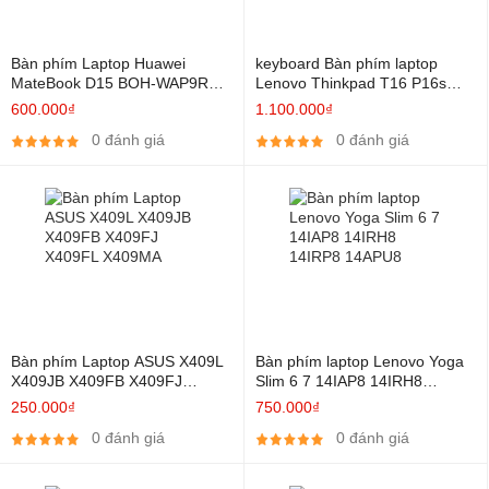
Bàn phím Laptop Huawei
keyboard Bàn phím laptop
MateBook D15 BOH-WAP9R
Lenovo Thinkpad T16 P16s
WAE9P BOHRK-WAP9AR
P16v Gen 3th 4th Ultra có Led
600.000₫
1.100.000₫
0 đánh giá
0 đánh giá
Bàn phím Laptop ASUS X409L
Bàn phím laptop Lenovo Yoga
X409JB X409FB X409FJ
Slim 6 7 14IAP8 14IRH8
X409FL X409MA
14IRP8 14APU8
250.000₫
750.000₫
0 đánh giá
0 đánh giá