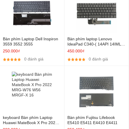
Bàn phím Laptop Dell Inspiron
Bàn phím laptop Lenovo
3559 3552 3555
IdeaPad C340-( 14API 14IML
14IWL ) Zin Led
250.000₫
450.000₫
0 đánh giá
0 đánh giá
keyboard Bàn phím Laptop
Bàn phím Fujitsu Lifebook
Huawei MateBook X Pro 2022
E5410 E5411 E4410 E4411
MRG-W76 W56 MRGF-X 16