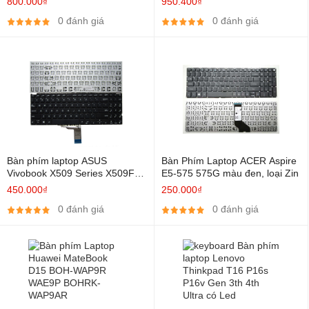
800.000₫
950.400₫
0 đánh giá
0 đánh giá
Bàn phím laptop ASUS
Bàn Phím Laptop ACER Aspire
Vivobook X509 Series X509FA
E5-575 575G màu đen, loại Zin
X509FJ X509JA X509JP
450.000₫
250.000₫
X509MA X509UA X509DA
0 đánh giá
0 đánh giá