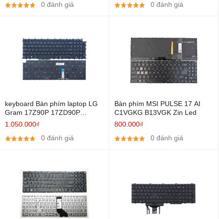
0 đánh giá
0 đánh giá
keyboard Bàn phím laptop LG
Bàn phím MSI PULSE 17 AI
Gram 17Z90P 17ZD90P
C1VGKG B13VGK Zin Led
17Z90Q 17ZD90Q Zin Led
1.050.000₫
800.000₫
0 đánh giá
0 đánh giá