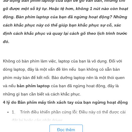
Sử dụng
bàn phím laptop
của bạn để gõ văn bản, nhưng chỉ
gõ được một số ký tự. Hoặc tệ hơn, không 1 nút nào còn hoạt
động.
Bàn phím laptop
của bạn đã ngừng hoạt động? Những
cách khắc phục này có thể giúp bạn khắc phục sự cố, xác
định cách khắc phục và quay lại cách gõ theo lịch trình trước
đó.
Không có bàn phím làm việc, laptop của bạn là vô dụng. Đối với
dòng laptop, đây là một vấn đề lớn nếu bạn không có sẵn bàn
phím máy bàn để kết nối. Bảo dưỡng laptop nên là một thói quen
và nếu
bàn phím laptop
của bạn đã ngừng hoạt động, đây là
những gì bạn cần biết và cách khắc phục.
4 lý do Bàn phím máy tính xách tay của bạn ngừng hoạt động
1. Trình điều khiển phần cứng lỗi: Điều này có thể được cài
đặt lại hoặc cập nhật driver.
2. Bụi bẩn: Làm sạch
bàn phím laptop
của bạn có thể giải
Đọc thêm