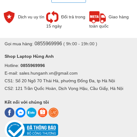
quyết vấn đề.
3. Kết nối kém: Trong một số trường hợp, chân cắm cáp bàn
Dịch vụ uy tín
Đổi trả trong
Giao hàng
phím kết nối với bo mạch củ bị kém, bị lỏng hoặc bị cắm lệch,
15 ngày
toàn quốc
bạn có thể mở máy ra và cắm lại bàn phím.
4. Cài đặt vùng sai: Một số ký tự không hoạt động vì cài đặt
0855969996
Gọi mua hàng:
( 9h:00 - 19h:00 )
bàn phím được đặt để sử dụng sai vùng hoặc ngôn ngữ trên
Shop Laptop Hùng Anh
Windows
Hotline:
0855969996
E-mail: sales.hunganh.vn@gmail.com
CS1: Số 20 Ngõ 70 Thái Hà, phường Đống Đa, tp Hà Nội
CS2: 121 Trần Quốc Hoàn, Dịch Vọng Hậu, Cầu Giấy, Hà Nội
Kết nối với chúng tôi