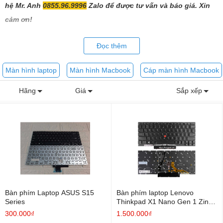
hệ Mr. Anh
0855.96.9996
Zalo để được tư vấn và báo giá. Xin
cảm ơn!
Đọc thêm
Màn hình laptop
Màn hình Macbook
Cáp màn hình Macbook
Hãng
Giá
Sắp xếp
Bàn phím Laptop ASUS S15
Bàn phím laptop Lenovo
Series
Thinkpad X1 Nano Gen 1 Zin
Led
300.000₫
1.500.000₫