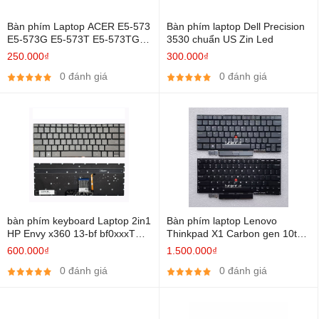
Bàn phím Laptop ACER E5-573
Bàn phím laptop Dell Precision
E5-573G E5-573T E5-573TG
3530 chuẩn US Zin Led
E5-722
250.000₫
300.000₫
0 đánh giá
0 đánh giá
bàn phím keyboard Laptop 2in1
Bàn phím laptop Lenovo
HP Envy x360 13-bf bf0xxxTU
Thinkpad X1 Carbon gen 10th
TPN-C161 Zin Led chuẩn US
2022 Zin Led
600.000₫
1.500.000₫
0 đánh giá
0 đánh giá