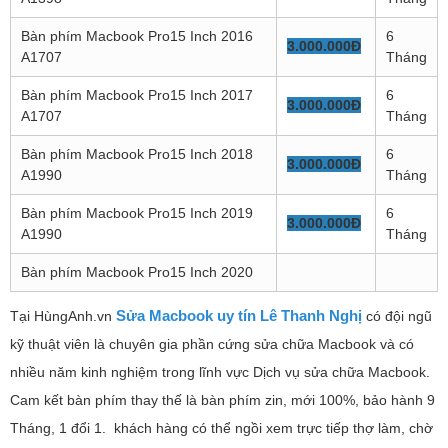
Bàn phím Macbook Pro15 Inch 2016
6
3.000.000Đ
A1707
Tháng
Bàn phím Macbook Pro15 Inch 2017
6
3.000.000Đ
A1707
Tháng
Bàn phím Macbook Pro15 Inch 2018
6
3.000.000Đ
A1990
Tháng
Bàn phím Macbook Pro15 Inch 2019
6
3.000.000Đ
A1990
Tháng
Bàn phím Macbook Pro15 Inch 2020
Sửa Macbook uy tín Lê Thanh Nghị
Tại HùngAnh.vn
có đội ngũ
kỹ thuật viên là chuyên gia phần cứng sửa chữa Macbook và có
nhiều năm kinh nghiệm trong lĩnh vực Dịch vụ sửa chữa Macbook.
Cam kết bàn phím thay thế là bàn phím zin, mới 100%, bảo hành 9
Tháng, 1 đổi 1. khách hàng có thể ngồi xem trực tiếp thợ làm, chờ