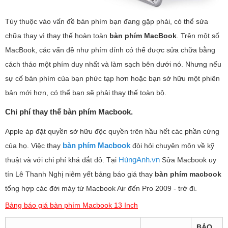
Tùy thuộc vào vấn đề bàn phím bạn đang gặp phải, có thể sửa
chữa thay vì thay thế hoàn toàn
bàn phím MacBook
. Trên một số
MacBook, các vấn đề như phím dính có thể được sửa chữa bằng
cách tháo một phím duy nhất và làm sạch bên dưới nó. Nhưng nếu
sự cố bàn phím của bạn phức tạp hơn hoặc bạn sở hữu một phiên
bản mới hơn, có thể bạn sẽ phải thay thế toàn bộ.
Chi phí thay thế bàn phím Macbook.
Apple áp đặt quyền sở hữu độc quyền trên hầu hết các phần cứng
bàn phím Macbook
của họ. Việc thay
đòi hỏi chuyên môn về kỹ
HùngAnh.vn
thuật và với chi phí khá đắt đỏ. Tại
Sửa Macbook uy
tín Lê Thanh Nghị niêm yết bảng báo giá thay
bàn phím macbook
tổng hợp các đời máy từ Macbook Air đến Pro 2009 - trở đi.
Bảng báo giá bàn phím Macbook 13 Inch
BẢO