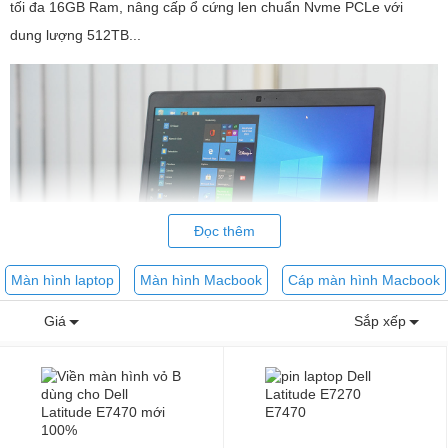
tối đa 16GB Ram, nâng cấp ổ cứng len chuẩn Nvme PCLe với
dung lượng 512TB...
Đọc thêm
Màn hình laptop
Màn hình Macbook
Cáp màn hình Macbook
Giá
Sắp xếp
Nâng cấp Ram cho Laptop Dell Latitdude E7470
Đây là nhu cầu lớn nhất mà mọi người quan tâm, với nhu cầu hiện
nay thì dung lượng Ram nên ít nhất từ 8GB Ram. Đối với các tác