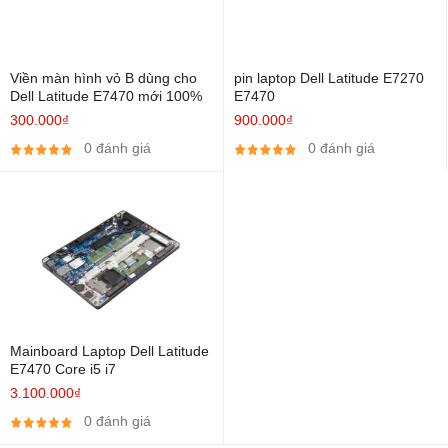
vụ đa nhiệm sử dụng nhiều các taps trình duyệt web theo kèm cả 1
số ứng dụng phần mềm khác thì việc nâng cấp Ram cho Laptop
Dell Latitdude E7470
lên 16GB là hoàn toàn cần thiết.
Viền màn hình vỏ B dùng cho
pin laptop Dell Latitude E7270
Dell Latitude E7470 mới 100%
E7470
Thông thường, một máy Laptop sẽ chỉ có sẵn một hoặc hai khe
300.000₫
900.000₫
cắm RAM. Đối với Laptop
Dell Latitdude E7470
có sẵn 2 khe
0 đánh giá
0 đánh giá
Ram, bạn cần kiểm tra Ram trong máy đang được cắm sẵn 1 khe
hay đã sử dụng cả 2 khe.
Mainboard Laptop Dell Latitude
E7470 Core i5 i7
3.100.000₫
0 đánh giá