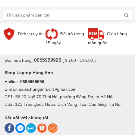
Dịch vụ uy tín
Đổi trả trong
Giao hàng
15 ngày
toàn quốc
0855969996
Gọi mua hàng:
( 9h:00 - 19h:00 )
Nâng cấp ổ cứng SSD cho Laptop Dell Latitdude E7470
Shop Laptop Hùng Anh
Ổ cứng SSD laptop hiện nay không chỉ đơn giản là nơi lưu trữ dữ
Hotline:
0855969996
liệu, hệ điều hành mà cũng cũng giúp khải thác tối đa hiệu suất
E-mail: sales.hunganh.vn@gmail.com
phần cứng laptop. Công nghệ ố cứng cũng đã phát triển không
CS1: Số 20 Ngõ 70 Thái Hà, phường Đống Đa, tp Hà Nội
CS2: 121 Trần Quốc Hoàn, Dịch Vọng Hậu, Cầu Giấy, Hà Nội
ngừng với Chuẩn PCI express mới nhất...Trên Laptop
Dell
Latitdude E7470
có sẵn 1 khe cắm ổ cứng SSD M.2 hỗ trợ chuẩn
Kết nối với chúng tôi
PCle Gen3 8Gb/s với dung lượng tối đa 512TB
Nâng cấp, thay thế màn hình cho Laptop Dell Latitdude